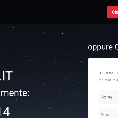
Ch
oppure C
IT
Inserisci 
prima pos
amente:
14